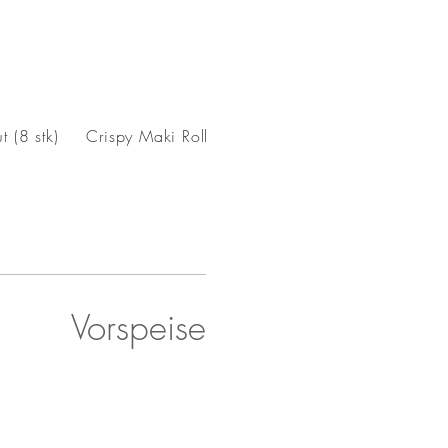
t (8 stk)
Crispy Maki Rolls
Temaki (1 stk)
Sashimi
Vorspeise