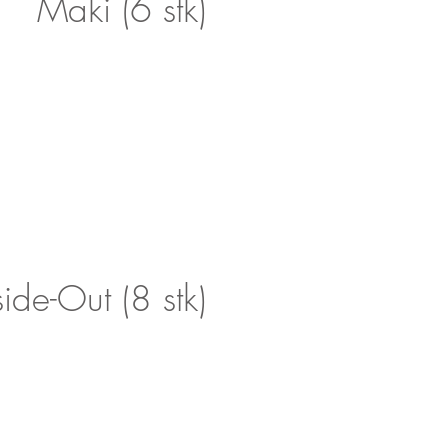
Maki (6 stk)
side-Out (8 stk)